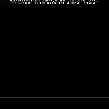
NEODRINKS NACE DE LA NECESIDAD QUE TIENE EL SECTOR HOSTELERO DE
GENERAR VALOR Y RENTABILIDAD GRACIAS A LAS NUEVAS TENDENCIAS.