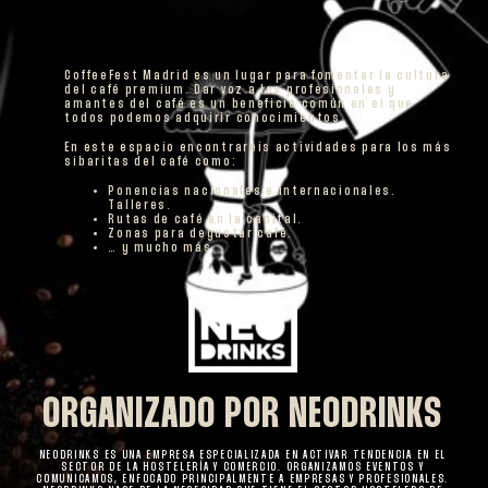
CoffeeFest Madrid es un lugar para fomentar la cultura
del café premium. Dar voz a los profesionales y
amantes del café es un beneficio común en el que
todos podemos adquirir conocimientos.
En este espacio encontraréis actividades para los más
sibaritas del café como:
Ponencias nacionales e internacionales.
Talleres.
Rutas de café en la capital.
Zonas para degustar café.
… y mucho más.
ORGANIZADO POR NEODRINKS
NEODRINKS ES UNA EMPRESA ESPECIALIZADA EN ACTIVAR TENDENCIA EN EL
SECTOR DE LA HOSTELERÍA Y COMERCIO. ORGANIZAMOS EVENTOS Y
COMUNICAMOS, ENFOCADO PRINCIPALMENTE A EMPRESAS Y PROFESIONALES.