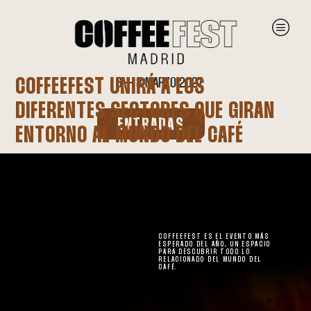
COFFEEFEST UNIRÁ A LOS
6 – 8 MARZO 2027
DIFERENTES SECTORES QUE GIRAN
ENTRADAS
ENTORNO AL MUNDO DEL CAFÉ
COFFEEFEST ES EL EVENTO MÁS
ESPERADO DEL AÑO, UN ESPACIO
PARA DESCUBRIR TODO LO
RELACIONADO DEL MUNDO DEL
CAFÉ.